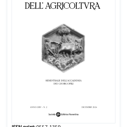
ISSN print:
0557-1359