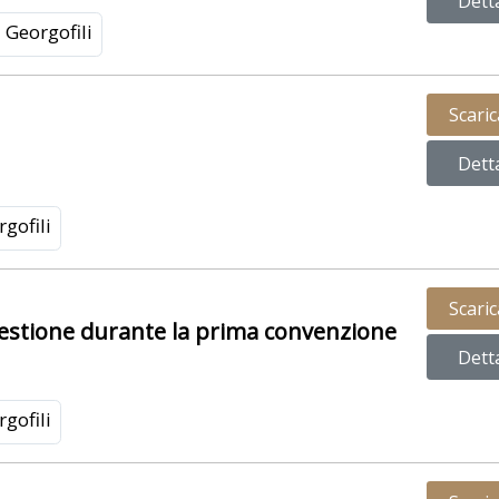
Dett
Georgofili
Scari
Dett
gofili
Scari
a gestione durante la prima convenzione
Dett
gofili