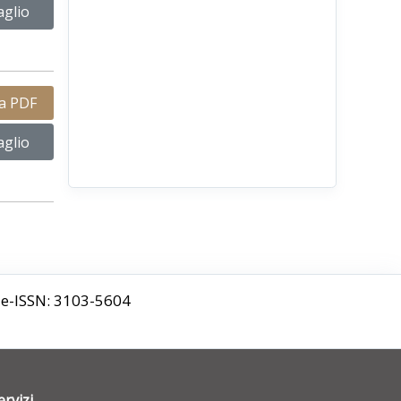
aglio
ca PDF
aglio
9 e-ISSN: 3103-5604
ervizi