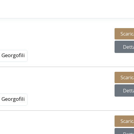
Scari
Dett
Georgofili
Scari
Dett
Georgofili
Scari