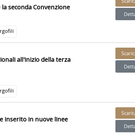
Scari
te la seconda Convenzione
Dett
gofili
Scari
onali all'inizio della terza
Dett
gofili
Scari
e inserito in nuove linee
Dett