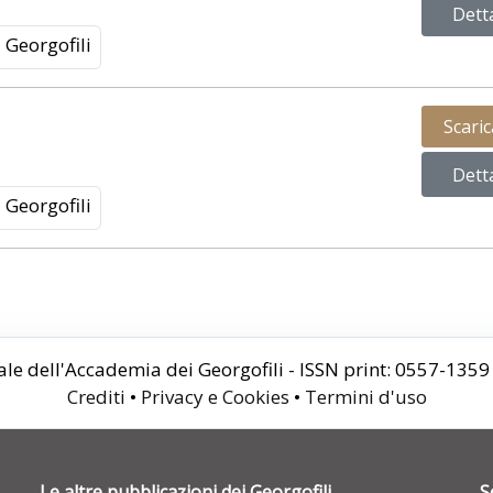
Dett
Georgofili
Scari
Dett
Georgofili
le dell'Accademia dei Georgofili - ISSN print: 0557-135
Crediti
•
Privacy e Cookies
•
Termini d'uso
Le altre pubblicazioni dei Georgofili
S