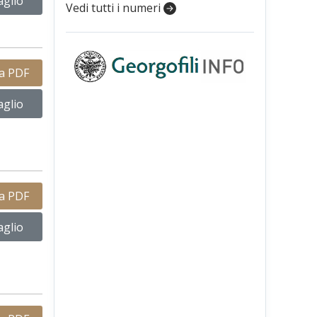
aglio
Vedi tutti i numeri
ca PDF
aglio
ca PDF
aglio