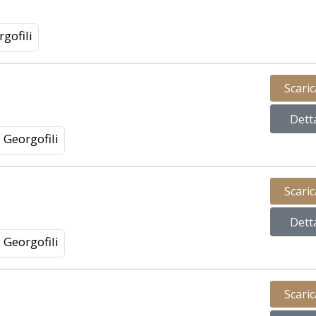
gofili
Scari
Dett
Georgofili
Scari
Dett
Georgofili
Scari