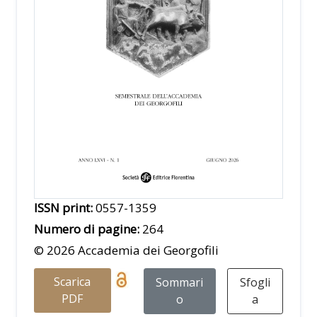
ISSN print:
0557-1359
Numero di pagine:
264
© 2026 Accademia dei Georgofili
Scarica
Sommari
Sfogli
PDF
o
a