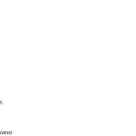
e,
svevo