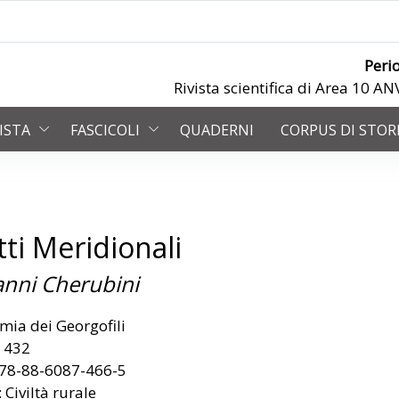
Peri
Rivista scientifica di Area 10 
VISTA
FASCICOLI
QUADERNI
CORPUS DI STOR
tti Meridionali
anni Cherubini
mia dei Georgofili
: 432
978-88-6087-466-5
 Civiltà rurale