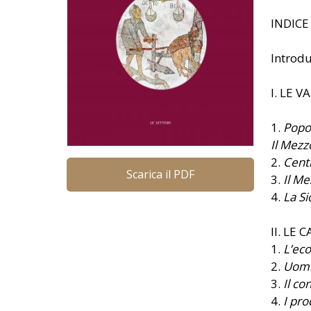
INDICE
Introd
I. LE V
1.
Popol
Il Mezz
2.
Cent
Scarica il PDF
3.
Il M
4.
La Si
II. LE
1.
L’eco
2.
Uomin
3.
Il co
4.
I pro