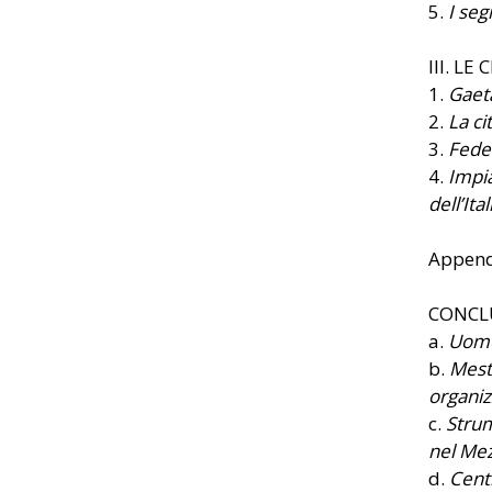
5.
I seg
III. LE 
1.
Gaet
2.
La ci
3.
Feder
4.
Impia
dell’Ita
Append
CONCL
a.
Uomo
b.
Mesti
organiz
c.
Strum
nel Me
d.
Cent