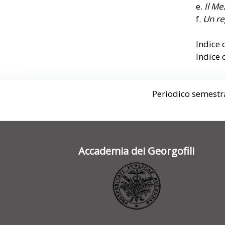
e.
Il Me
f.
Un re
Indice 
Indice 
Periodico semestra
Accademia dei Georgofili