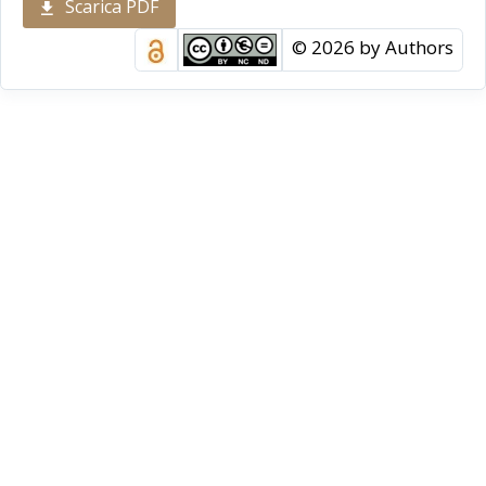
Scarica PDF
disciplinare tradizionale ma in trasformazione,
evidenziandone la natura trasversale e
© 2026 by Authors
interdisciplinare. I dati raccolti mostrano una
presenza diffusa ma non omogenea degli
insegnamenti, con una forte concentrazione nel
Nord Italia e una prevalenza nei corsi di laurea
magistrale. Emergono inoltre segnali di criticità, in
particolare la progressiva marginalizzazione del
termine “agricoltura” nelle denominazioni dei
corsi, e una dipendenza significativa da istituzioni
scientifiche esterne per la sopravvivenza del
settore.
Abstract
This paper presents the results of a survey of
university courses in the history of agriculture, the
environment, food and landscape at Italian
universities during the 2024/25 and 2025/26