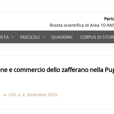
Peri
Rivista scientifica di Area 10 
VISTA
FASCICOLI
QUADERNI
CORPUS DI STOR
ione e commercio dello zafferano nella Pu
a - a. LXV, n. 2, dicembre 2025