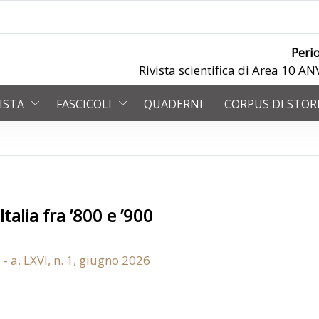
Peri
Rivista scientifica di Area 10 
VISTA
FASCICOLI
QUADERNI
CORPUS DI STOR
talia fra ’800 e ’900
 - a. LXVI, n. 1, giugno 2026