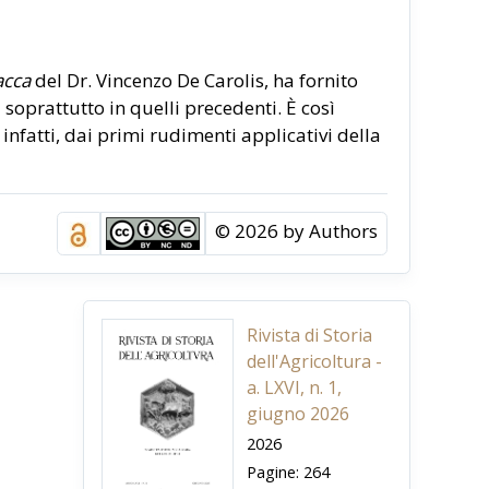
acca
del Dr. Vincenzo De Carolis, ha fornito
 soprattutto in quelli precedenti. È così
infatti, dai primi rudimenti applicativi della
mpagnato una straordinaria crescita
 grande è stato tuttavia l’interesse per il
 del Rinascimento poi, ha posto le basi per
© 2026 by Authors
levamento. Questo, infatti, è il tipo
perdere la fertilità dei suoli, ha saputo
amento della teoria malthusiana. Da non
 infatti la reciproca responsabilizzazione fra
Rivista di Storia
smo, con il tentativo di loro superamento con
dell'Agricoltura -
a. LXVI, n. 1,
giugno 2026
2026
ca” (Forty quintals of milk: per year and per
Pagine: 264