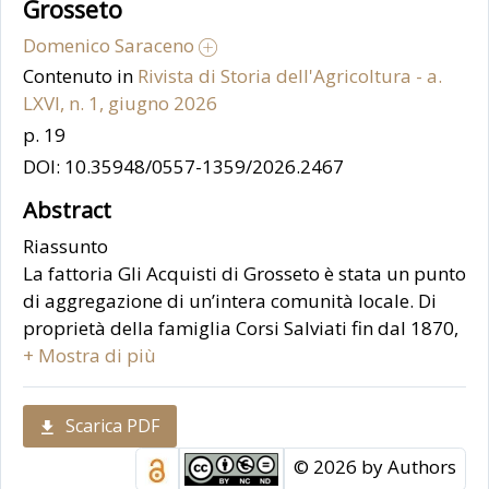
Grosseto
Domenico Saraceno
Contenuto in
Rivista di Storia dell'Agricoltura - a.
LXVI, n. 1, giugno 2026
p. 19
DOI: 10.35948/0557-1359/2026.2467
Abstract
Riassunto
La fattoria Gli Acquisti di Grosseto è stata un punto
di aggregazione di un’intera comunità locale. Di
proprietà della famiglia Corsi Salviati fin dal 1870,
nel 1907 viene ereditata dal conte Giulio
+ Mostra di più
Guicciardini il quale vi promuove un’intensa opera
di colonizzazione introducendo la mezzadria; la
Scarica PDF
storia della fattoria è strettamente legata a quella
della bonifica idraulica della pianura grossetana.
© 2026 by Authors